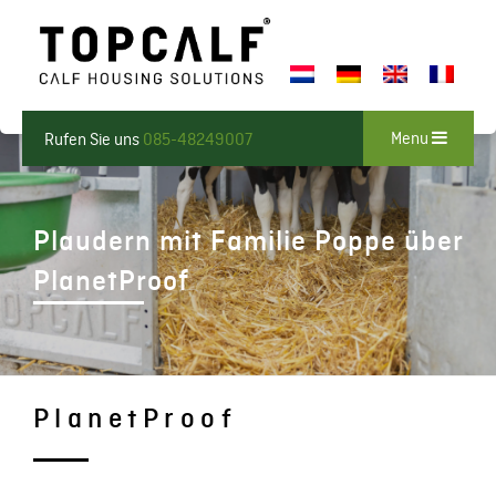
Menu
Rufen Sie uns
085-48249007
Plaudern mit Familie Poppe über
PlanetProof
PlanetProof