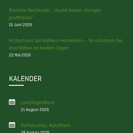
Ramona Berbecker: „Heute bauen, morgen
profitieren“
15 Juni 2026
Hitzestress bei Kälbern vermeiden – So schützen Sie
Ihre Kälber an heißen Tagen
22 Mai 2026
KALENDER
LandTagenNord
21 August 2026
Rottalschau, Karpfham
28 August 2026