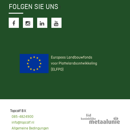
FOLGEN SIE UNS
f
Topcalf B.V.
085-4824900
info@topcalf.nl
Allgemeine Bedingungen