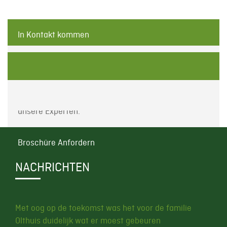
In Kontakt kommen
Kontakt mit unseren Experten
Möchten Sie sich auf dem Gebiet der Allgemeine
Bedingungen beraten lassen? Kontaktieren Sie
unsere Experten.
Broschüre Anfordern
NACHRICHTEN
Met oog op de toekomst was het voor de familie
Olthuis duidelijk wat er moest gebeuren