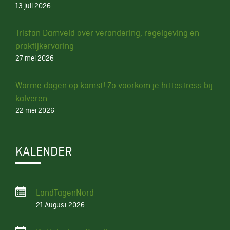
13 juli 2026
Tristan Damveld over verandering, regelgeving en
praktijkervaring
27 mei 2026
Warme dagen op komst! Zo voorkom je hittestress bij
kalveren
22 mei 2026
KALENDER
LandTagenNord
21 August 2026