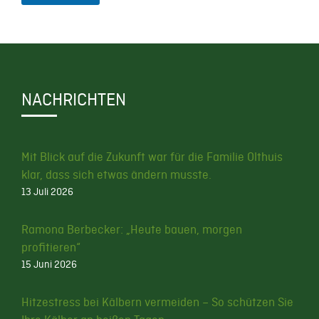
NACHRICHTEN
Mit Blick auf die Zukunft war für die Familie Olthuis
klar, dass sich etwas ändern musste.
13 Juli 2026
Ramona Berbecker: „Heute bauen, morgen
profitieren“
15 Juni 2026
Hitzestress bei Kälbern vermeiden – So schützen Sie