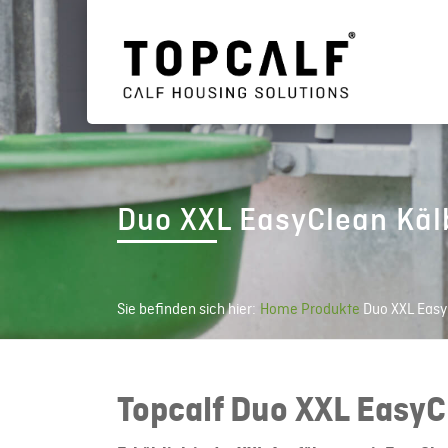
Duo XXL EasyClean Käl
Sie befinden sich hier:
Home
Produkte
Duo XXL Easy
Topcalf Duo XXL EasyC