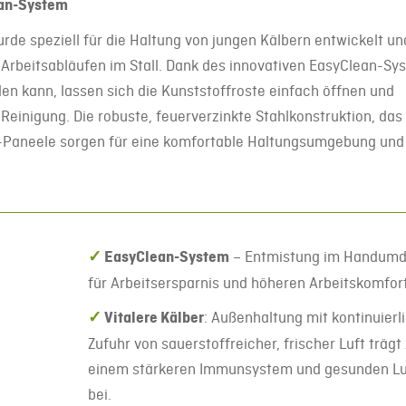
ean-System
rde speziell für die Haltung von jungen Kälbern entwickelt un
n Arbeitsabläufen im Stall. Dank des innovativen EasyClean-Sy
den kann, lassen sich die Kunststoffroste einfach öffnen und
Reinigung. Die robuste, feuerverzinkte Stahlkonstruktion, das
HD-Paneele sorgen für eine komfortable Haltungsumgebung und
✓
EasyClean-System
– Entmistung im Handumd
für Arbeitsersparnis und höheren Arbeitskomfort
✓
Vitalere Kälber
: Außenhaltung mit kontinuierl
Zufuhr von sauerstoffreicher, frischer Luft trägt
einem stärkeren Immunsystem und gesunden L
bei.