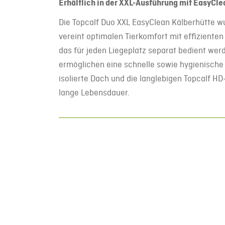
Erhältlich in der XXL-Ausführung mit EasyCl
Die Topcalf Duo XXL EasyClean Kälberhütte wu
vereint optimalen Tierkomfort mit effiziente
das für jeden Liegeplatz separat bedient wer
ermöglichen eine schnelle sowie hygienische 
isolierte Dach und die langlebigen Topcalf 
lange Lebensdauer.