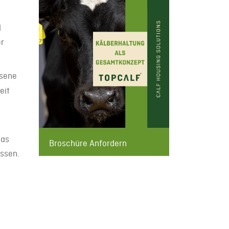
d
er
ssene
eit
das
Broschüre Anfordern
assen.