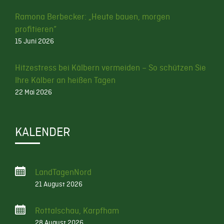
Ramona Berbecker: „Heute bauen, morgen
profitieren“
15 Juni 2026
Hitzestress bei Kälbern vermeiden – So schützen Sie
Ihre Kälber an heißen Tagen
22 Mai 2026
KALENDER
LandTagenNord
21 August 2026
Rottalschau, Karpfham
28 August 2026