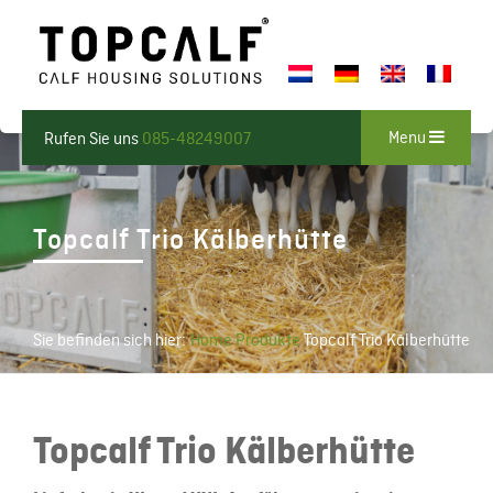
Menu
Rufen Sie uns
085-48249007
Topcalf Trio Kälberhütte
Sie befinden sich hier:
Home
Produkte
Topcalf Trio Kälberhütte
Topcalf Trio Kälberhütte