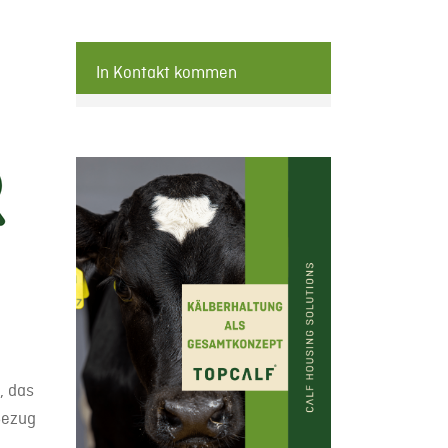
In Kontakt kommen
Kontakt mit
unseren Experten
Möchten Sie sich auf dem
Gebiet der Smart Calf
Housing beraten lassen?
Kontaktieren Sie unsere
Experten.
, das
Bezug