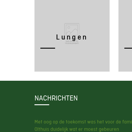
Lungen
Lungenprobleme entstehen
Lungen
häufig durch schlechte
Belüftung oder Zugluft, was
zu Husten, Fieber und
v
Atemnot führt.
NACHRICHTEN
Met oog op de toekomst was het voor de fami
Olthuis duidelijk wat er moest gebeuren