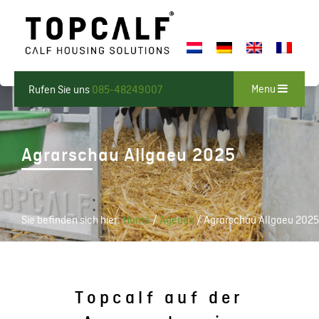
Menu
Rufen Sie uns
085-48249007
Agrarschau Allgaeu 2025
Sie befinden sich hier:
Home
/
Agenda
/
Agrarschau Allgaeu 2025
Topcalf auf der