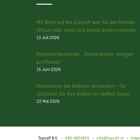
Mit Blick auf die Zukunft war für die Familie
Olthuis klar, dass sich etwas ändern musste.
13 Juli 2026
Ramona Berbecker: „Heute bauen, morgen
profitieren“
15 Juni 2026
Hitzestress bei Kälbern vermeiden – So
schützen Sie Ihre Kälber an heißen Tagen
22 Mai 2026
Topcalf B.V.
085-4824900
info@topcalf.nl
Allg