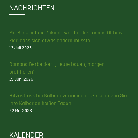
NACHRICHTEN
Mit Blick auf die Zukunft war für die Familie Olthuis
klar, dass sich etwas ändern musste.
13 Juli 2026
Ramona Berbecker: „Heute bauen, morgen
profitieren“
15 Juni 2026
Hitzestress bei Kälbern vermeiden – So schützen Sie
Ihre Kälber an heißen Tagen
22 Mai 2026
KALENDER