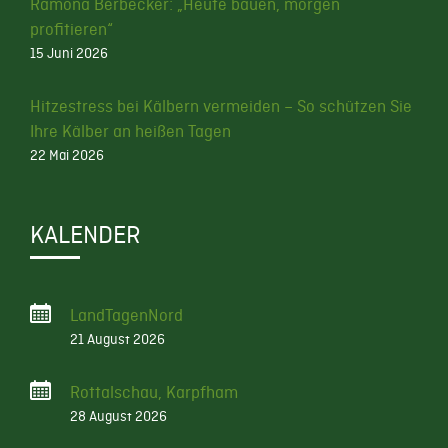
Ramona Berbecker: „Heute bauen, morgen
profitieren“
15 Juni 2026
Hitzestress bei Kälbern vermeiden – So schützen Sie
Ihre Kälber an heißen Tagen
22 Mai 2026
KALENDER
LandTagenNord
21 August 2026
Rottalschau, Karpfham
28 August 2026