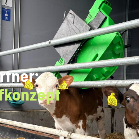
tner:
fkonzept