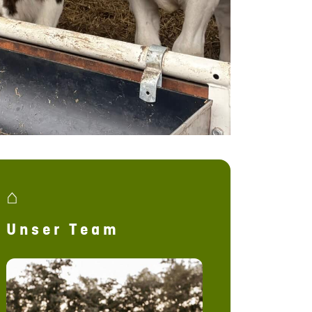
⌂
Unser Team