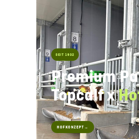
SEIT 1932
Premium Par
Topcalf x
Ho
HOFKONZEPT
→