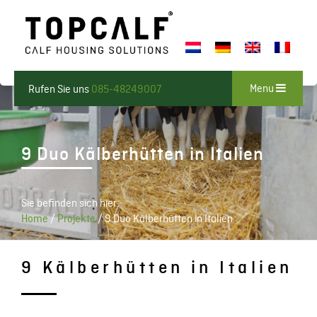
Menu
Rufen Sie uns
085-48249007
9 Duo Kälberhütten in Italien
Sie befinden sich hier:
Home
/
Projekte
/
9 Duo Kälberhütten in Italien
9 Kälberhütten in Italien