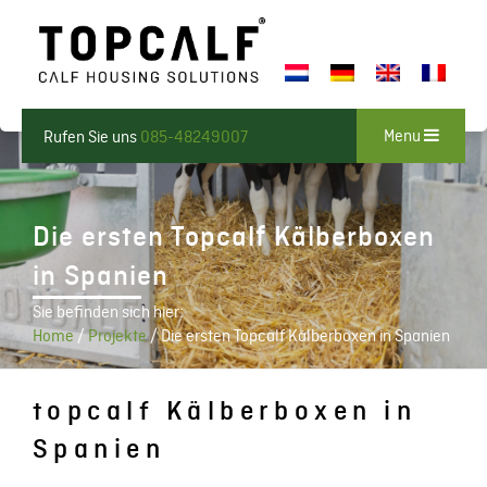
Menu
Rufen Sie uns
085-48249007
Die ersten Topcalf Kälberboxen
in Spanien
Sie befinden sich hier:
Home
/
Projekte
/
Die ersten Topcalf Kälberboxen in Spanien
topcalf Kälberboxen in
Spanien