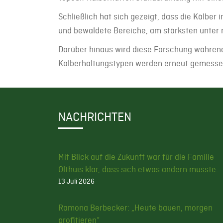
Schließlich hat sich gezeigt, dass die Kälber
und bewaldete Bereiche, am stärksten unter 
Darüber hinaus wird diese Forschung währen
Kälberhaltungstypen werden erneut gemessen,
NACHRICHTEN
Mit Blick auf die Zukunft war für die Familie
Olthuis klar, dass sich etwas ändern musste.
13 Juli 2026
Ramona Berbecker: „Heute bauen, morgen
profitieren“