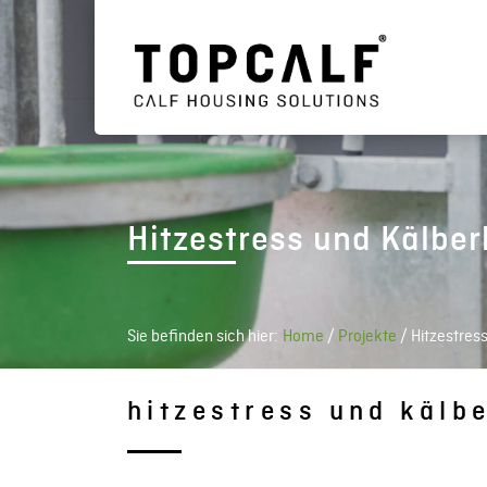
Hitzestress und Kälbe
Sie befinden sich hier:
Home
/
Projekte
/
Hitzestres
hitzestress und kälb