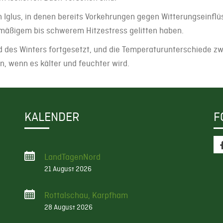
 in Iglus, in denen bereits Vorkehrungen gegen Witterungseinfl
mäßigem bis schwerem Hitzestress gelitten haben.
d des Winters fortgesetzt, und die Temperaturunterschiede z
 wenn es kälter und feuchter wird.
KALENDER
F
LandTagenNord
21 August 2026
Rottalschau, Karpfham
28 August 2026