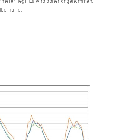
enmeter liegt. Es wird daher angenommen,
lberhütte.