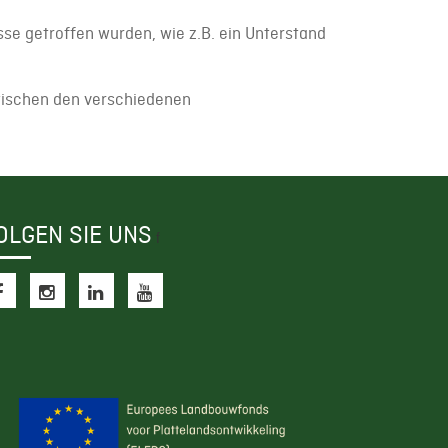
üsse getroffen wurden, wie z.B. ein Unterstand
wischen den verschiedenen
OLGEN SIE UNS
f