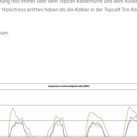
haltung fast immer über dem Topcalf Kälberhütte und dem Auß
 Hizestress erlitten haben als die Kälber in der Topcalf Trio Kä
aum: