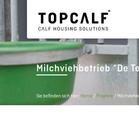
Milchviehbetrieb “De T
Sie befinden sich hier:
Home
/
Projekte
/
Milchviehbe