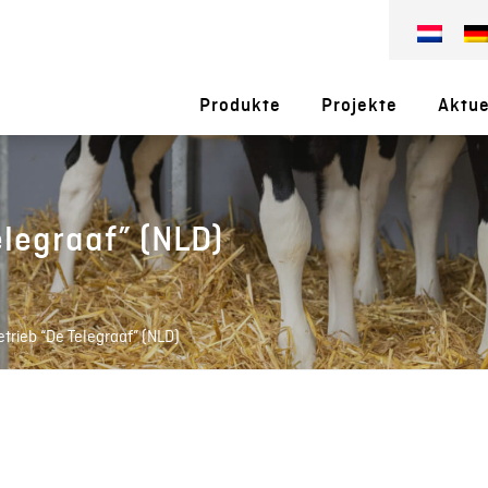
Produkte
Projekte
Aktue
elegraaf” (NLD)
trieb “De Telegraaf” (NLD)