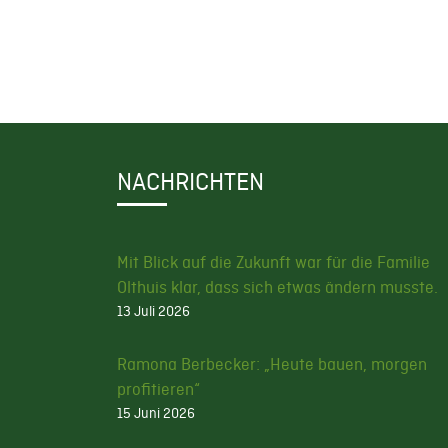
NACHRICHTEN
Mit Blick auf die Zukunft war für die Familie
Olthuis klar, dass sich etwas ändern musste.
13 Juli 2026
Ramona Berbecker: „Heute bauen, morgen
profitieren“
15 Juni 2026