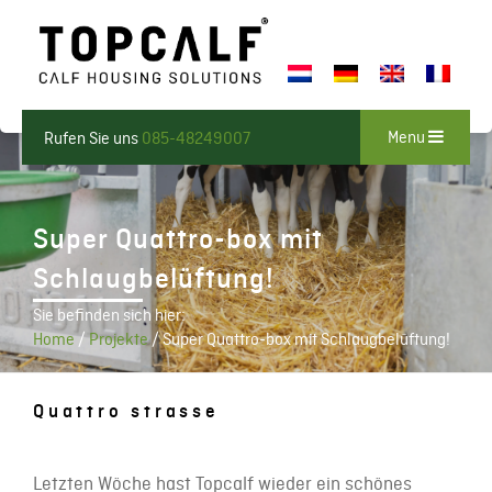
Menu
Rufen Sie uns
085-48249007
Super Quattro-box mit
Schlaugbelüftung!
Sie befinden sich hier:
Home
/
Projekte
/
Super Quattro-box mit Schlaugbelüftung!
Quattro strasse
Letzten Wöche hast Topcalf wieder ein schönes