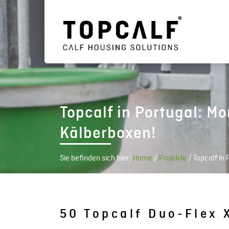
Topcalf in Portugal: M
Kälberboxen!
Sie befinden sich hier:
Home
/
Projekte
/
Topcalf in
50 Topcalf Duo-Flex 