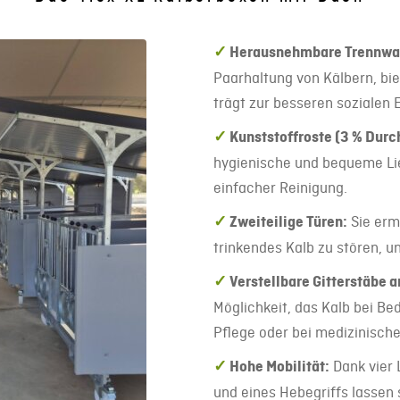
✓
Herausnehmbare Trennwan
Paarhaltung von Kälbern, biet
trägt zur besseren sozialen E
✓
Kunststoffroste (3 % Durc
hygienische und bequeme Li
einfacher Reinigung.
✓
Zweiteilige Türen:
Sie erm
trinkendes Kalb zu stören, un
✓
Verstellbare Gitterstäbe a
Möglichkeit, das Kalb bei Be
Pflege oder bei medizinische
✓
Hohe Mobilität:
Dank vier 
und eines Hebegriffs lassen 