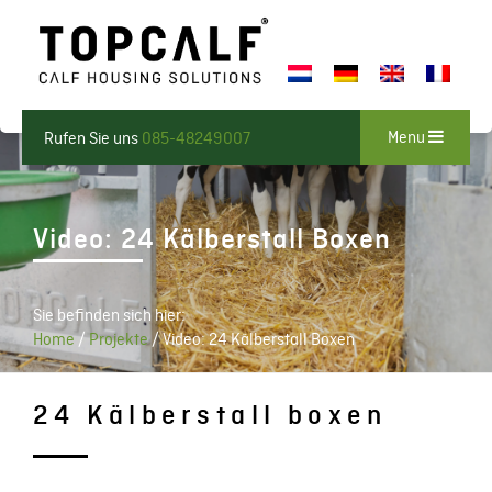
Menu
Rufen Sie uns
085-48249007
Video: 24 Kälberstall Boxen
Sie befinden sich hier:
Home
/
Projekte
/
Video: 24 Kälberstall Boxen
24 Kälberstall boxen