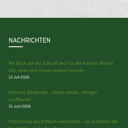
NACHRICHTEN
Mit Blick auf die Zukunft war für die Familie Olthuis
klar, dass sich etwas ändern musste.
13 Juli 2026
Ramona Berbecker: „Heute bauen, morgen
profitieren“
15 Juni 2026
Hitzestress bei Kälbern vermeiden – So schützen Sie