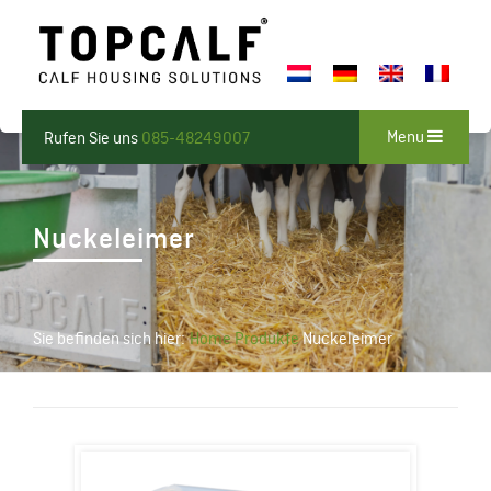
Menu
Rufen Sie uns
085-48249007
Nuckeleimer
Sie befinden sich hier:
Home
Produkte
Nuckeleimer